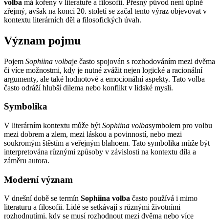
volba
má kořeny v literatuře a filosofii. Přesný původ není úplně
zřejmý, avšak na konci 20. století se začal tento výraz objevovat v
kontextu literárních děl a filosofických úvah.
Význam pojmu
Pojem
Sophiina volba
je často spojován s rozhodováním mezi dvěma
či více možnostmi, kdy je nutné zvážit nejen logické a racionální
argumenty, ale také hodnotové a emocionální aspekty. Tato volba
často odráží hlubší dilema nebo konflikt v lidské mysli.
Symbolika
V literárním kontextu může být
Sophiina volba
symbolem pro volbu
mezi dobrem a zlem, mezi láskou a povinností, nebo mezi
soukromým štěstím a veřejným blahoem. Tato symbolika může být
interpretována různými způsoby v závislosti na kontextu díla a
záměru autora.
Moderní význam
V dnešní době se termín
Sophiina volba
často používá i mimo
literaturu a filosofii. Lidé se setkávají s různými životními
rozhodnutími, kdy se musí rozhodnout mezi dvěma nebo více