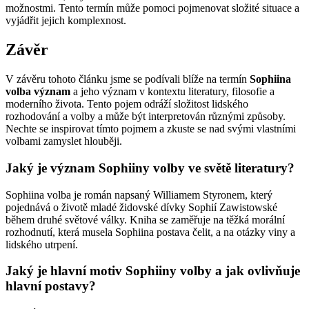
možnostmi. Tento termín může pomoci pojmenovat složité situace a
vyjádřit jejich komplexnost.
Závěr
V závěru tohoto článku jsme se podívali blíže na termín
Sophiina
volba význam
a jeho význam v kontextu literatury, filosofie a
moderního života. Tento pojem odráží složitost lidského
rozhodování a volby a může být interpretován různými způsoby.
Nechte se inspirovat tímto pojmem a zkuste se nad svými vlastními
volbami zamyslet hlouběji.
Jaký je význam Sophiiny volby ve světě literatury?
Sophiina volba je román napsaný Williamem Styronem, který
pojednává o životě mladé židovské dívky Sophií Zawistowské
během druhé světové války. Kniha se zaměřuje na těžká morální
rozhodnutí, která musela Sophiina postava čelit, a na otázky viny a
lidského utrpení.
Jaký je hlavní motiv Sophiiny volby a jak ovlivňuje
hlavní postavy?