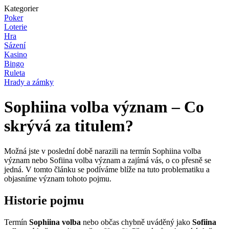
Kategorier
Poker
Loterie
Hra
Sázení
Kasino
Bingo
Ruleta
Hrady a zámky
Sophiina volba význam – Co
skrývá za titulem?
Možná jste v poslední době narazili na termín Sophiina volba
význam nebo Sofiina volba význam a zajímá vás, o co přesně se
jedná. V tomto článku se podíváme blíže na tuto problematiku a
objasníme význam tohoto pojmu.
Historie pojmu
Termín
Sophiina volba
nebo občas chybně uváděný jako
Sofiina