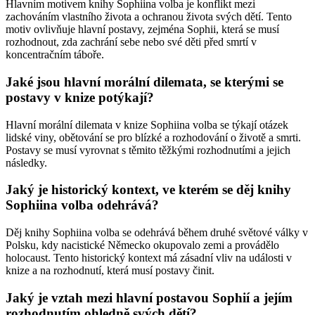
Hlavním motivem knihy Sophiina volba je konflikt mezi
zachováním vlastního života a ochranou života svých dětí. Tento
motiv ovlivňuje hlavní postavy, zejména Sophii, která se musí
rozhodnout, zda zachrání sebe nebo své děti před smrtí v
koncentračním táboře.
Jaké jsou hlavní morální dilemata, se kterými se
postavy v knize potýkají?
Hlavní morální dilemata v knize Sophiina volba se týkají otázek
lidské viny, obětování se pro blízké a rozhodování o životě a smrti.
Postavy se musí vyrovnat s těmito těžkými rozhodnutími a jejich
následky.
Jaký je historický kontext, ve kterém se děj knihy
Sophiina volba odehrává?
Děj knihy Sophiina volba se odehrává během druhé světové války v
Polsku, kdy nacistické Německo okupovalo zemi a provádělo
holocaust. Tento historický kontext má zásadní vliv na události v
knize a na rozhodnutí, která musí postavy činit.
Jaký je vztah mezi hlavní postavou Sophií a jejím
rozhodnutím ohledně svých dětí?