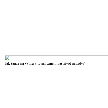
Jak šance na výhru v loterii změní váš život navždy?