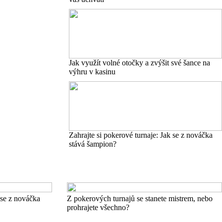
Jak využít volné otočky a zvýšit své šance na
výhru v kasinu
Zahrajte si pokerové turnaje: Jak se z nováčka
stává šampion?
 se z nováčka
Z pokerových turnajů se stanete mistrem, nebo
prohrajete všechno?