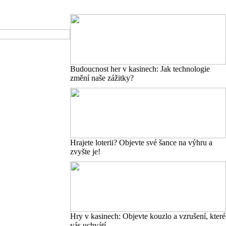
Budoucnost her v kasinech: Jak technologie
změní naše zážitky?
Hrajete loterii? Objevte své šance na výhru a
zvyšte je!
Hry v kasinech: Objevte kouzlo a vzrušení, které
vás uchvátí