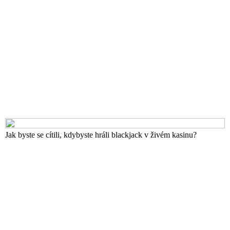
Jak byste se cítili, kdybyste hráli blackjack v živém kasinu?