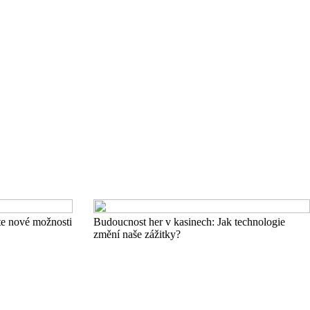
vte nové možnosti
Budoucnost her v kasinech: Jak technologie
změní naše zážitky?