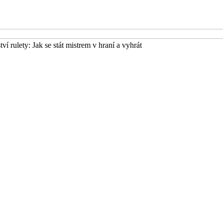
ví rulety: Jak se stát mistrem v hraní a vyhrát