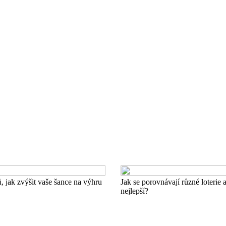
, jak zvýšit vaše šance na výhru
Jak se porovnávají různé loterie a
nejlepší?