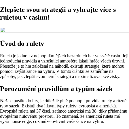
Zlepšete svou strategii a vyhrajte více s
ruletou v casinu!
Úvod do rulety
Ruleta je jednou z nejpopulárnějších hazardních her ve světě casin. Její
jednoduchá pravidla a vzrušující atmosféra lákají hráče všech úrovní.
Přestože je to hra založená na náhodě, existují strategie, které mohou
pomoci zvýšit šance na výhru. V tomto článku se zaměříme na
způsoby, jak zlepšit svou herní strategii a maximalizovat své zisky.
Porozumění pravidlům a typům sázek
Než se pustíte do hry, je důležité plně pochopit pravidla rulety a různé
typy sázek. Existují dva hlavní typy rulety: evropská a americká.
Evropská ruleta má 37 čísel, zatímco americká má 38, díky přidanému
dvojitému nulovému prostoru. To znamená, že americká ruleta má
vyšší house edge, což může ovlivnit vaše šance na výhru.