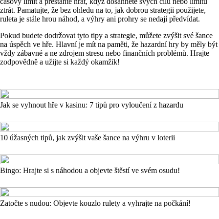
časový limit a přestaňte hrát, když dosáhnete svých cílů nebo limitu
ztrát. Pamatujte, že bez ohledu na to, jak dobrou strategii použijete,
ruleta je stále hrou náhod, a výhry ani prohry se nedají předvídat.
Pokud budete dodržovat tyto tipy a strategie, můžete zvýšit své šance
na úspěch ve hře. Hlavní je mít na paměti, že hazardní hry by měly být
vždy zábavné a ne zdrojem stresu nebo finančních problémů. Hrajte
zodpovědně a užijte si každý okamžik!
Jak se vyhnout hře v kasinu: 7 tipů pro vyloučení z hazardu
10 úžasných tipů, jak zvýšit vaše šance na výhru v loterii
Bingo: Hrajte si s náhodou a objevte štěstí ve svém osudu!
Zatočte s nudou: Objevte kouzlo rulety a vyhrajte na počkání!