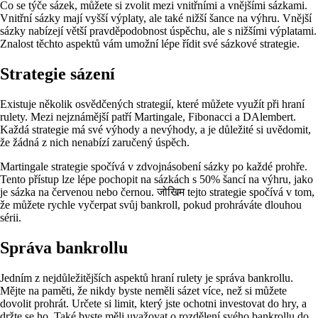
Co se týče sázek, můžete si zvolit mezi vnitřními a vnějšími sázkami.
Vnitřní sázky mají vyšší výplaty, ale také nižší šance na výhru. Vnější
sázky nabízejí větší pravděpodobnost úspěchu, ale s nižšími výplatami.
Znalost těchto aspektů vám umožní lépe řídit své sázkové strategie.
Strategie sázení
Existuje několik osvědčených strategií, které můžete využít při hraní
rulety. Mezi nejznámější patří Martingale, Fibonacci a DAlembert.
Každá strategie má své výhody a nevýhody, a je důležité si uvědomit,
že žádná z nich nenabízí zaručený úspěch.
Martingale strategie spočívá v zdvojnásobení sázky po každé prohře.
Tento přístup lze lépe pochopit na sázkách s 50% šancí na výhru, jako
je sázka na červenou nebo černou. जोखिम tejto strategie spočívá v tom,
že můžete rychle vyčerpat svůj bankroll, pokud prohráváte dlouhou
sérii.
Správa bankrollu
Jedním z nejdůležitějších aspektů hraní rulety je správa bankrollu.
Mějte na paměti, že nikdy byste neměli sázet více, než si můžete
dovolit prohrát. Určete si limit, který jste ochotni investovat do hry, a
držte se ho. Také byste měli uvažovat o rozdělení svého bankrollu do