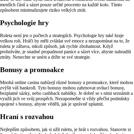
menších částí a sázet pouze určité procento na každé kolo. Tímto
způsobem minimalizujete riziko velkých ztrát.
Psychologie hry
Ruleta není jen o počtech a strategiích. Psychologie hry také hraje
velkou roli. Hráči by měli zvládat své emoce a nezapomínat na to, že
ruleta je zábava, nikoli způsob, jak rychle zbohatnout. Když
prohráváte, je snadné propadnout panice a sázet více, abyste nahradili
ztráty. Nenechte se unést a držte se své strategie.
Bonusy a promoakce
Mnohá online casina nabízejí různé bonusy a promoakce, které mohou
zvýšit váš bankroll. Tyto bonusy mohou zahrnovat uvítací bonusy,
bezplatné sázky, nebo cashback nabídky. Je dobré se s nimi seznámit a
využít jich ve svůj prospěch. Nezapomeňte si vždy přečíst podmínky
spojené s bonusy, abyste věděli, jak je správně uplatnit.
Hraní s rozvahou
Nejlepším způsobem, jak si užít ruletu, je hrát s rozvahou. Stanovte si