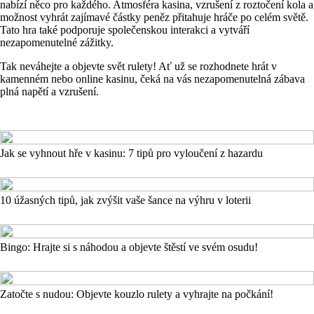
nabízí něco pro každého. Atmosféra kasina, vzrušení z roztočení kola a
možnost vyhrát zajímavé částky peněz přitahuje hráče po celém světě.
Tato hra také podporuje společenskou interakci a vytváří
nezapomenutelné zážitky.
Tak neváhejte a objevte svět rulety! Ať už se rozhodnete hrát v
kamenném nebo online kasinu, čeká na vás nezapomenutelná zábava
plná napětí a vzrušení.
Jak se vyhnout hře v kasinu: 7 tipů pro vyloučení z hazardu
10 úžasných tipů, jak zvýšit vaše šance na výhru v loterii
Bingo: Hrajte si s náhodou a objevte štěstí ve svém osudu!
Zatočte s nudou: Objevte kouzlo rulety a vyhrajte na počkání!