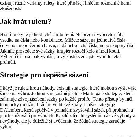
existují různé varianty rulety, které přinášejí hráčům rozmanité herní
zkušenosti.
Jak hrát ruletu?
Hraní rulety je jednoduché a intuitivní. Nejprve si vyberete stůl a
vsadíte na čísla nebo kombinace. Můžete sázet na jednotlivá čísla,
červenou nebo černou barvu, sudá nebo lichá čísla, nebo skupiny čísel.
Jakmile provedete své sázky, krupiér roztočí kolo a hodí kouli.
Výherní číslo se pak vyhlásí, a vy zjistíte, zda jste vyhráli nebo
prohráli.
Strategie pro úspěšné sázení
I když je ruleta hrou náhody, existují strategie, které mohou zvýšit vaše
šance na výhru. Jednou z nejznámějších je Martingale strategie, která
zahrnuje zdvojnásobení sázky po každé prohře. Tento přístup by měl
teoreticky umožnit hráčům vrátit své ztráty. Další strategií je
DAlembert, která spočívá v pomalém zvyšování sázek při prohrách a
jejich snižování při výhrách. Každé z těchto systémů má své výhody a
nevýhody, ale je důležité si uvědomit, že žádná strategie zaručuje
výhru.