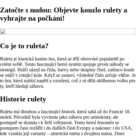
Zatočte s nudou: Objevte kouzlo rulety a
vyhrajte na počkání!
Co je to ruleta?
Ruleta je klasická kasino hra, která se těší obrovské popularitě po
celém světě. Tento fascinující herní systém spojuje prvek náhody se
strategií. Hráči sázejí na čísla, barvy nebo skupiny čísel, zatímco koule
se otáčí v rotující kole. Když se zastaví, výsledné číslo určuje vítěze. Je
to hra, která nabízí napětí a vzrušení, což z ní dělá oblíbenou volbu pro
ty, kteří hledají zábavu.
Historie rulety
Ruleta má dlouhou a fascinující historii, která sahá až do Francie 18.
století. Původně byla vyvinuta jako zábava pro aristokraty, ale
postupně se dostala i k širší veřejnosti. Tento herní fenomén se
postupem času rozšířil i do dalších částí Evropy a nakonec i do USA,
kde vznikla její varianty – americká ruleta s dvojitou nulou. Dnes