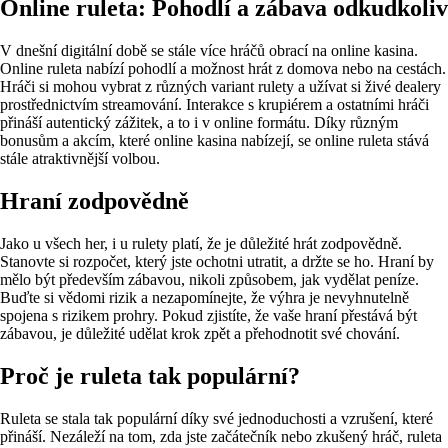
Online ruleta: Pohodlí a zábava odkudkoliv
V dnešní digitální době se stále více hráčů obrací na online kasina.
Online ruleta nabízí pohodlí a možnost hrát z domova nebo na cestách.
Hráči si mohou vybrat z různých variant rulety a užívat si živé dealery
prostřednictvím streamování. Interakce s krupiérem a ostatními hráči
přináší autentický zážitek, a to i v online formátu. Díky různým
bonusům a akcím, které online kasina nabízejí, se online ruleta stává
stále atraktivnější volbou.
Hraní zodpovědně
Jako u všech her, i u rulety platí, že je důležité hrát zodpovědně.
Stanovte si rozpočet, který jste ochotni utratit, a držte se ho. Hraní by
mělo být především zábavou, nikoli způsobem, jak vydělat peníze.
Buďte si vědomi rizik a nezapomínejte, že výhra je nevyhnutelně
spojena s rizikem prohry. Pokud zjistíte, že vaše hraní přestává být
zábavou, je důležité udělat krok zpět a přehodnotit své chování.
Proč je ruleta tak populární?
Ruleta se stala tak populární díky své jednoduchosti a vzrušení, které
přináší. Nezáleží na tom, zda jste začátečník nebo zkušený hráč, ruleta