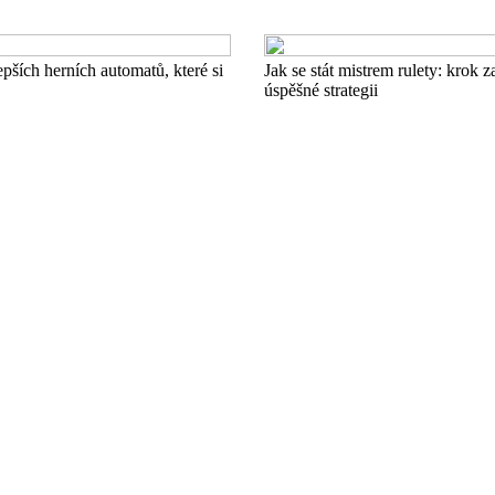
epších herních automatů, které si
Jak se stát mistrem rulety: krok 
úspěšné strategii