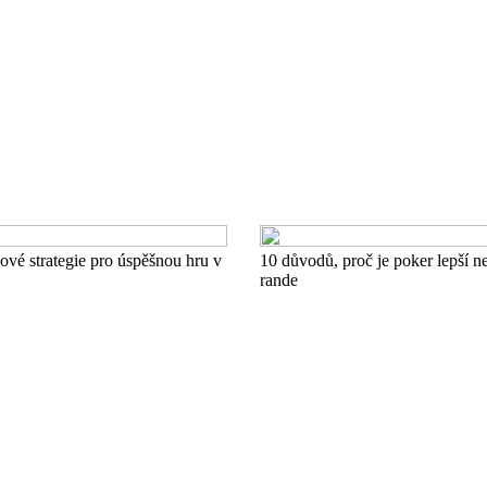
ové strategie pro úspěšnou hru v
10 důvodů, proč je poker lepší n
rande