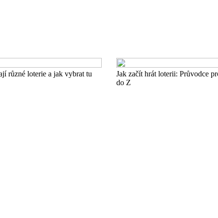
í různé loterie a jak vybrat tu
Jak začít hrát loterii: Průvodce 
do Z