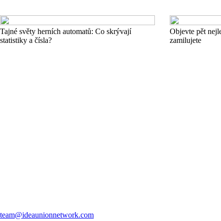
Tajné světy herních automatů: Co skrývají
Objevte pět nejl
statistiky a čísla?
zamilujete
team@ideaunionnetwork.com