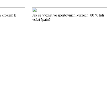
za krokem k
Jak se vyznat ve sportovních kurzech: 80 % lidí
vsází špatně!