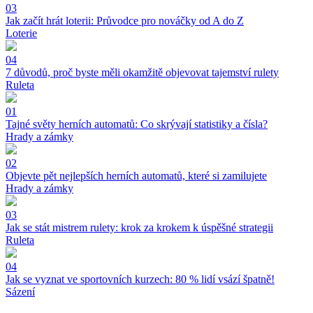
03
Jak začít hrát loterii: Průvodce pro nováčky od A do Z
Loterie
04
7 důvodů, proč byste měli okamžitě objevovat tajemství rulety
Ruleta
01
Tajné světy herních automatů: Co skrývají statistiky a čísla?
Hrady a zámky
02
Objevte pět nejlepších herních automatů, které si zamilujete
Hrady a zámky
03
Jak se stát mistrem rulety: krok za krokem k úspěšné strategii
Ruleta
04
Jak se vyznat ve sportovních kurzech: 80 % lidí vsází špatně!
Sázení