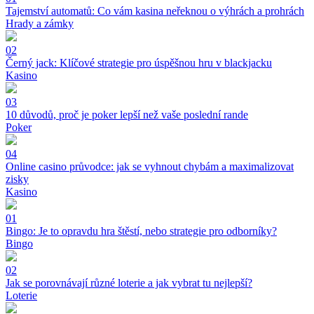
Tajemství automatů: Co vám kasina neřeknou o výhrách a prohrách
Hrady a zámky
02
Černý jack: Klíčové strategie pro úspěšnou hru v blackjacku
Kasino
03
10 důvodů, proč je poker lepší než vaše poslední rande
Poker
04
Online casino průvodce: jak se vyhnout chybám a maximalizovat
zisky
Kasino
01
Bingo: Je to opravdu hra štěstí, nebo strategie pro odborníky?
Bingo
02
Jak se porovnávají různé loterie a jak vybrat tu nejlepší?
Loterie