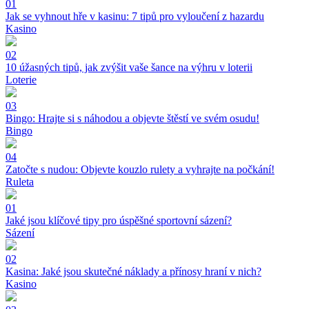
01
Jak se vyhnout hře v kasinu: 7 tipů pro vyloučení z hazardu
Kasino
02
10 úžasných tipů, jak zvýšit vaše šance na výhru v loterii
Loterie
03
Bingo: Hrajte si s náhodou a objevte štěstí ve svém osudu!
Bingo
04
Zatočte s nudou: Objevte kouzlo rulety a vyhrajte na počkání!
Ruleta
01
Jaké jsou klíčové tipy pro úspěšné sportovní sázení?
Sázení
02
Kasina: Jaké jsou skutečné náklady a přínosy hraní v nich?
Kasino