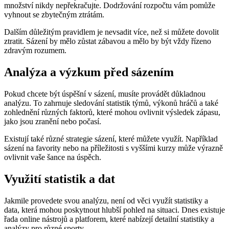
množství nikdy nepřekračujte. Dodržování rozpočtu vám pomůže
vyhnout se zbytečným ztrátám.
Dalším důležitým pravidlem je nevsadit více, než si můžete dovolit
ztratit. Sázení by mělo zůstat zábavou a mělo by být vždy řízeno
zdravým rozumem.
Analýza a výzkum před sázením
Pokud chcete být úspěšní v sázení, musíte provádět důkladnou
analýzu. To zahrnuje sledování statistik týmů, výkonů hráčů a také
zohlednění různých faktorů, které mohou ovlivnit výsledek zápasu,
jako jsou zranění nebo počasí.
Existují také různé strategie sázení, které můžete využít. Například
sázení na favority nebo na příležitosti s vyššími kurzy může výrazně
ovlivnit vaše šance na úspěch.
Využití statistik a dat
Jakmile provedete svou analýzu, není od věci využít statistiky a
data, která mohou poskytnout hlubší pohled na situaci. Dnes existuje
řada online nástrojů a platforem, které nabízejí detailní statistiky a
analýzy pro různé sporty.