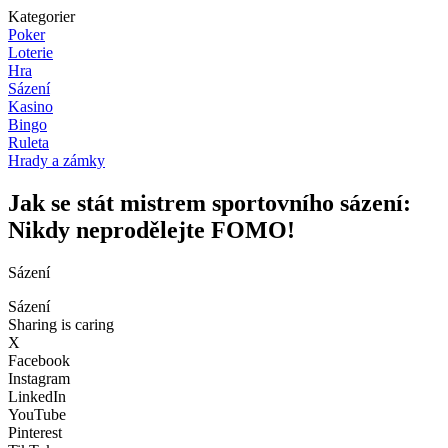
Kategorier
Poker
Loterie
Hra
Sázení
Kasino
Bingo
Ruleta
Hrady a zámky
Jak se stát mistrem sportovního sázení:
Nikdy neprodělejte FOMO!
Sázení
Sázení
Sharing is caring
X
Facebook
Instagram
LinkedIn
YouTube
Pinterest