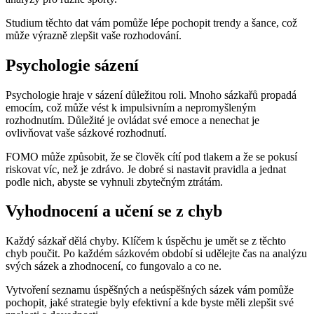
Studium těchto dat vám pomůže lépe pochopit trendy a šance, což
může výrazně zlepšit vaše rozhodování.
Psychologie sázení
Psychologie hraje v sázení důležitou roli. Mnoho sázkařů propadá
emocím, což může vést k impulsivním a nepromyšleným
rozhodnutím. Důležité je ovládat své emoce a nenechat je
ovlivňovat vaše sázkové rozhodnutí.
FOMO může způsobit, že se člověk cítí pod tlakem a že se pokusí
riskovat víc, než je zdrávo. Je dobré si nastavit pravidla a jednat
podle nich, abyste se vyhnuli zbytečným ztrátám.
Vyhodnocení a učení se z chyb
Každý sázkař dělá chyby. Klíčem k úspěchu je umět se z těchto
chyb poučit. Po každém sázkovém období si udělejte čas na analýzu
svých sázek a zhodnocení, co fungovalo a co ne.
Vytvoření seznamu úspěšných a neúspěšných sázek vám pomůže
pochopit, jaké strategie byly efektivní a kde byste měli zlepšit své