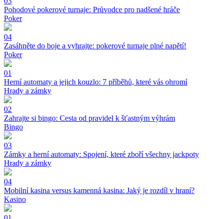
03
Pohodové pokerové turnaje: Průvodce pro nadšené hráče
Poker
04
Zasáhněte do boje a vyhrajte: pokerové turnaje plné napětí!
Poker
01
Herní automaty a jejich kouzlo: 7 příběhů, které vás ohromí
Hrady a zámky
02
Zahrajte si bingo: Cesta od pravidel k šťastným výhrám
Bingo
03
Zámky a herní automaty: Spojení, které zboří všechny jackpoty
Hrady a zámky
04
Mobilní kasina versus kamenná kasina: Jaký je rozdíl v hraní?
Kasino
01