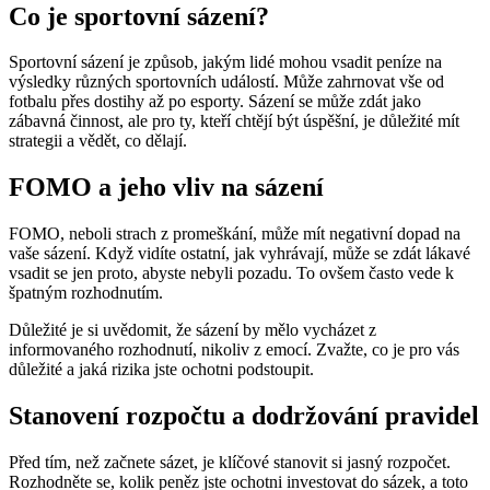
Co je sportovní sázení?
Sportovní sázení je způsob, jakým lidé mohou vsadit peníze na
výsledky různých sportovních událostí. Může zahrnovat vše od
fotbalu přes dostihy až po esporty. Sázení se může zdát jako
zábavná činnost, ale pro ty, kteří chtějí být úspěšní, je důležité mít
strategii a vědět, co dělají.
FOMO a jeho vliv na sázení
FOMO, neboli strach z promeškání, může mít negativní dopad na
vaše sázení. Když vidíte ostatní, jak vyhrávají, může se zdát lákavé
vsadit se jen proto, abyste nebyli pozadu. To ovšem často vede k
špatným rozhodnutím.
Důležité je si uvědomit, že sázení by mělo vycházet z
informovaného rozhodnutí, nikoliv z emocí. Zvažte, co je pro vás
důležité a jaká rizika jste ochotni podstoupit.
Stanovení rozpočtu a dodržování pravidel
Před tím, než začnete sázet, je klíčové stanovit si jasný rozpočet.
Rozhodněte se, kolik peněz jste ochotni investovat do sázek, a toto