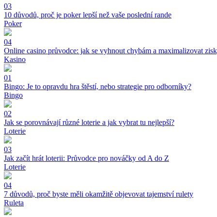
03
10 důvodů, proč je poker lepší než vaše poslední rande
Poker
04
Online casino průvodce: jak se vyhnout chybám a maximalizovat zis
Kasino
01
Bingo: Je to opravdu hra štěstí, nebo strategie pro odborníky?
Bingo
02
Jak se porovnávají různé loterie a jak vybrat tu nejlepší?
Loterie
03
Jak začít hrát loterii: Průvodce pro nováčky od A do Z
Loterie
04
7 důvodů, proč byste měli okamžitě objevovat tajemství rulety
Ruleta