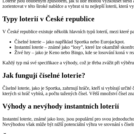
Loterie jsou oblíbeným způsobem, jak si lidé mohou vyzkoušet štěstí 
zorientovat v této široké nabídce a vybrat si tu nejlepší loterii, kter
Typy loterií v České republice
V České republice existuje několik hlavních typů loterií, mezi které pa
Číselné loterie – jako například Sportka nebo Eurojackpot.
Instantní loterie – známé jako “losy”, které lze okamžitě skonfr
Živé hry – jako je Keno nebo Bingo, kde se losování koná v re
Každý typ má své specifikace a výhody, což je třeba zvážit při výběru
Jak fungují číselné loterie?
Číselné loterie, jako je Sportka, zahrnují hráče, kteří si vybírají určit
kterých si hráč vybírá, a počtu tažených čísel. Větší množství čísel zn
Výhody a nevýhody instantních loterií
Instantní loterie, známé jako losy, jsou populární pro svou jednoduch
Nevýhodou však může být nižší potenciální výhra ve srovnání s číselný