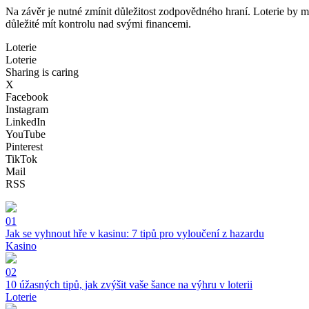
Na závěr je nutné zmínit důležitost zodpovědného hraní. Loterie by m
důležité mít kontrolu nad svými financemi.
Loterie
Loterie
Sharing is caring
X
Facebook
Instagram
LinkedIn
YouTube
Pinterest
TikTok
Mail
RSS
01
Jak se vyhnout hře v kasinu: 7 tipů pro vyloučení z hazardu
Kasino
02
10 úžasných tipů, jak zvýšit vaše šance na výhru v loterii
Loterie