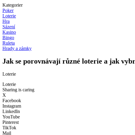
Kategorier
Poker
Loterie
Hra
Sázení
Kasino
Bingo
Ruleta
Hrady a zámky
Jak se porovnávají různé loterie a jak vybr
Loterie
Loterie
Sharing is caring
X
Facebook
Instagram
LinkedIn
YouTube
Pinterest
TikTok
Mail