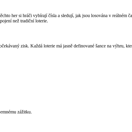
hto her si hráči vybírají čísla a sledují, jak jsou losována v reálném ča
jení než tradiční loterie.
 očekávaný zisk. Každá loterie má jasně definované šance na výhru, kte
příjemnému zážitku.