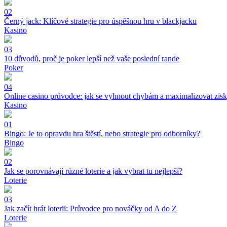
02
Černý jack: Klíčové strategie pro úspěšnou hru v blackjacku
Kasino
03
10 důvodů, proč je poker lepší než vaše poslední rande
Poker
04
Online casino průvodce: jak se vyhnout chybám a maximalizovat zis
Kasino
01
Bingo: Je to opravdu hra štěstí, nebo strategie pro odborníky?
Bingo
02
Jak se porovnávají různé loterie a jak vybrat tu nejlepší?
Loterie
03
Jak začít hrát loterii: Průvodce pro nováčky od A do Z
Loterie