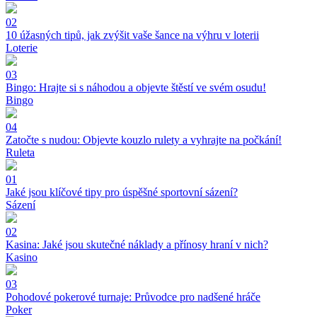
02
10 úžasných tipů, jak zvýšit vaše šance na výhru v loterii
Loterie
03
Bingo: Hrajte si s náhodou a objevte štěstí ve svém osudu!
Bingo
04
Zatočte s nudou: Objevte kouzlo rulety a vyhrajte na počkání!
Ruleta
01
Jaké jsou klíčové tipy pro úspěšné sportovní sázení?
Sázení
02
Kasina: Jaké jsou skutečné náklady a přínosy hraní v nich?
Kasino
03
Pohodové pokerové turnaje: Průvodce pro nadšené hráče
Poker