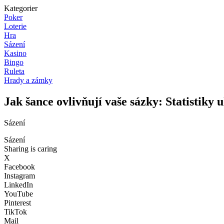
Kategorier
Poker
Loterie
Hra
Sázení
Kasino
Bingo
Ruleta
Hrady a zámky
Jak šance ovlivňují vaše sázky: Statistiky 
Sázení
Sázení
Sharing is caring
X
Facebook
Instagram
LinkedIn
YouTube
Pinterest
TikTok
Mail