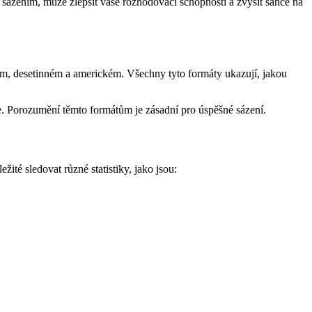
sázením, může zlepšit vaše rozhodovací schopnosti a zvýšit šance na
vém, desetinném a americkém. Všechny tyto formáty ukazují, jakou
e. Porozumění těmto formátům je zásadní pro úspěšné sázení.
ité sledovat různé statistiky, jako jsou: