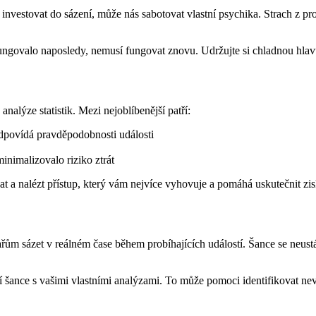
e investovat do sázení, může nás sabotovat vlastní psychika. Strach z p
fungovalo naposledy, nemusí fungovat znovu. Udržujte si chladnou hlavu 
nalýze statistik. Mezi nejoblíbenější patří:
odpovídá pravděpodobnosti události
inimalizovalo riziko ztrát
t a nalézt přístup, který vám nejvíce vyhovuje a pomáhá uskutečnit zi
ům sázet v reálném čase během probíhajících událostí. Šance se neustál
í šance s vašimi vlastními analýzami. To může pomoci identifikovat nevy