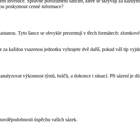
m investice. Správné porozumění šancím, které se skrývají za každým 
ohou poskytnout cenné informace?
nastanou. Tyto šance se obvykle prezentují v třech formátech: zlomko
 za každou vsazenou jednotku vyhrajete dvě další, pokud váš tip vyjd
lyzovat výkonnost týmů, hráčů, a dokonce i situací. Při sázení je důlež
pravděpodobnosti úspěchu vašich sázek.