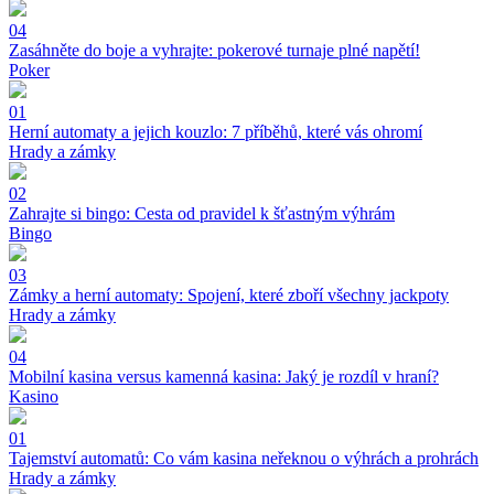
04
Zasáhněte do boje a vyhrajte: pokerové turnaje plné napětí!
Poker
01
Herní automaty a jejich kouzlo: 7 příběhů, které vás ohromí
Hrady a zámky
02
Zahrajte si bingo: Cesta od pravidel k šťastným výhrám
Bingo
03
Zámky a herní automaty: Spojení, které zboří všechny jackpoty
Hrady a zámky
04
Mobilní kasina versus kamenná kasina: Jaký je rozdíl v hraní?
Kasino
01
Tajemství automatů: Co vám kasina neřeknou o výhrách a prohrách
Hrady a zámky