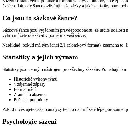
Sázení se stalo velmi populární formou zábavy a mnohdy také způsobe
úspěch. Jak tedy šance ovlivňují naše sázky a jaké statistiky nám m
Co jsou to sázkové šance?
Sázkové šance jsou vyjádřením pravděpodobnosti, že určité události 
výhru můžete očekávat v poměru k vaší sázce.
Například, pokud má tým šanci 2/1 (zlomkový formát), znamená to, že
Statistiky a jejich význam
Statistiky jsou cenným nástrojem pro všechny sázkaře. Pomáhají nám ana
Historické výkony týmů
Vzájemné zápasy
Forma hráčů
Zranění a absence
Počasí a podmínky
Pokud investujete čas do analýzy těchto dat, můžete lépe porozumět 
Psychologie sázení