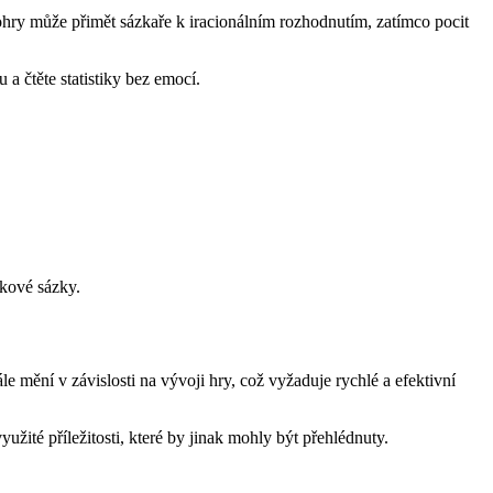
rohry může přimět sázkaře k iracionálním rozhodnutím, zatímco pocit
a čtěte statistiky bez emocí.
skové sázky.
e mění v závislosti na vývoji hry, což vyžaduje rychlé a efektivní
užité příležitosti, které by jinak mohly být přehlédnuty.