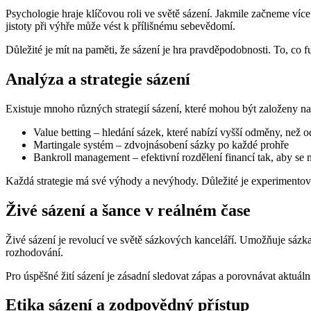
Psychologie hraje klíčovou roli ve světě sázení. Jakmile začneme víc
jistoty při výhře může vést k přílišnému sebevědomí.
Důležité je mít na paměti, že sázení je hra pravděpodobnosti. To, co 
Analýza a strategie sázení
Existuje mnoho různých strategií sázení, které mohou být založeny na a
Value betting – hledání sázek, které nabízí vyšší odměny, než 
Martingale systém – zdvojnásobení sázky po každé prohře
Bankroll management – efektivní rozdělení financí tak, aby se m
Každá strategie má své výhody a nevýhody. Důležité je experimentova
Živé sázení a šance v reálném čase
Živé sázení je revolucí ve světě sázkových kanceláří. Umožňuje sázkař
rozhodování.
Pro úspěšné žití sázení je zásadní sledovat zápas a porovnávat aktuáln
Etika sázení a zodpovědný přístup