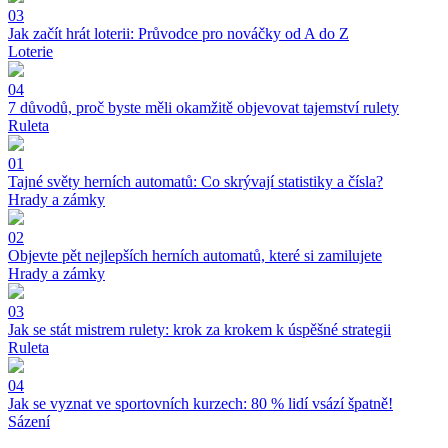
03
Jak začít hrát loterii: Průvodce pro nováčky od A do Z
Loterie
04
7 důvodů, proč byste měli okamžitě objevovat tajemství rulety
Ruleta
01
Tajné světy herních automatů: Co skrývají statistiky a čísla?
Hrady a zámky
02
Objevte pět nejlepších herních automatů, které si zamilujete
Hrady a zámky
03
Jak se stát mistrem rulety: krok za krokem k úspěšné strategii
Ruleta
04
Jak se vyznat ve sportovních kurzech: 80 % lidí vsází špatně!
Sázení