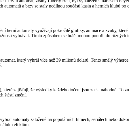
století. První automat, zvaný Liberty Bell, byl vynalezen Charlesem Fey
 automatů a brzy se staly nedílnou součástí kasin a herních klubů po 
í herní automaty využívají pokročilé grafiky, animace a zvuky, které vy
ožností vyhrávat. Tímto způsobem se hráči mohou ponořit do různých té
utomat, který vyhrál více než 39 milionů dolarů. Tento smělý výherce s
.
 které zajišťují, že výsledky každého točení jsou zcela náhodné. To zn
ch štěstí změní.
brat automaty založené na populárních filmech, seriálech nebo dokonc
zuálním efektům.