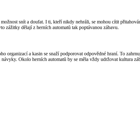
ožnost snít a doufat. I ti, kteří nikdy nehráli, se mohou cítit přitahov
to zážitky dělají z herních automatů tak poptávanou zábavu.
ho organizací a kasin se snaží podporovat odpovědné hraní. To zahrnuj
 návyky. Okolo herních automatů by se měla vždy udržovat kultura zábav