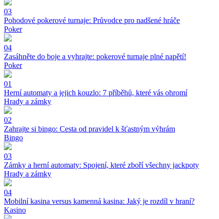
03
Pohodové pokerové turnaje: Průvodce pro nadšené hráče
Poker
04
Zasáhněte do boje a vyhrajte: pokerové turnaje plné napětí!
Poker
01
Herní automaty a jejich kouzlo: 7 příběhů, které vás ohromí
Hrady a zámky
02
Zahrajte si bingo: Cesta od pravidel k šťastným výhrám
Bingo
03
Zámky a herní automaty: Spojení, které zboří všechny jackpoty
Hrady a zámky
04
Mobilní kasina versus kamenná kasina: Jaký je rozdíl v hraní?
Kasino