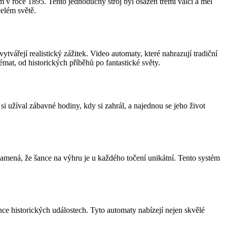
em v roce 1895. Tento jednoduchý stroj byl osazen třemi válci a měl
celém světě.
tvářejí realistický zážitek. Video automaty, které nahrazují tradiční
mat, od historických příběhů po fantastické světy.
i užíval zábavné hodiny, kdy si zahrál, a najednou se jeho život
amená, že šance na výhru je u každého točení unikátní. Tento systém
e historických událostech. Tyto automaty nabízejí nejen skvělé