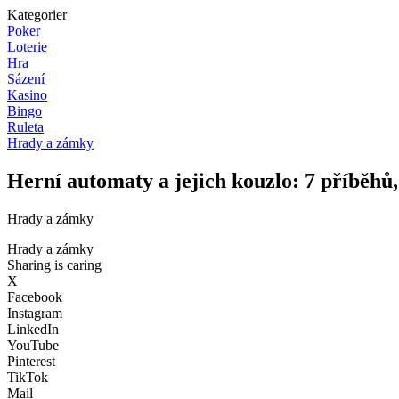
Kategorier
Poker
Loterie
Hra
Sázení
Kasino
Bingo
Ruleta
Hrady a zámky
Herní automaty a jejich kouzlo: 7 příběhů
Hrady a zámky
Hrady a zámky
Sharing is caring
X
Facebook
Instagram
LinkedIn
YouTube
Pinterest
TikTok
Mail