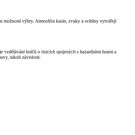
áni možností výhry. Atmosféra kasin, zvuky a svítilny vytvářejí
e vzdělávání hráčů o rizicích spojených s hazardními hrami a
y, nikoli závislosti.