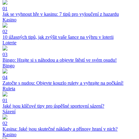
01
Jak se vyhnout hře v kasinu: 7 tipů pro vyloučení z hazardu
Kasino
02
10 úžasných tipů, jak zvýšit vaše šance na výhru v loterii
Loterie
03
Bingo: Hrajte si s náhodou a objevte štěstí ve svém osudu!
Bingo
04
Zatočte s nudou: Objevte kouzlo rulety a vyhrajte na počkání!
Ruleta
01
Jaké jsou klíčové tipy pro úspěšné sportovní sázení?
Sázení
02
Kasina: Jaké jsou skutečné náklady a přínosy hraní v nich?
Kasino