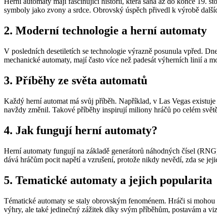
Herní automaty mají fascinující historii, která sahá až do konce 19. 
symboly jako zvony a srdce. Obrovský úspěch přivedl k výrobě dalších
2. Moderní technologie a herní automaty
V posledních desetiletích se technologie výrazně posunula vpřed. Dnešn
mechanické automaty, mají často více než padesát výherních linií a m
3. Příběhy ze světa automatů
Každý herní automat má svůj příběh. Například, v Las Vegas existuje a
navždy změnil. Takové příběhy inspirují miliony hráčů po celém světě
4. Jak fungují herní automaty?
Herní automaty fungují na základě generátorů náhodných čísel (RNG),
dává hráčům pocit napětí a vzrušení, protože nikdy nevědí, zda se jeji
5. Tematické automaty a jejich popularita
Tématické automaty se staly obrovským fenoménem. Hráči si mohou vy
výhry, ale také jedinečný zážitek díky svým příběhům, postavám a vi