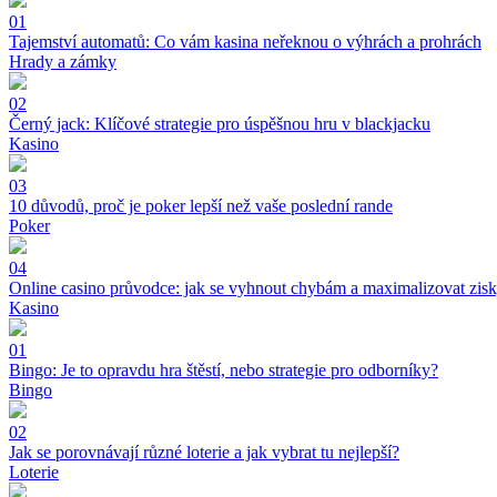
01
Tajemství automatů: Co vám kasina neřeknou o výhrách a prohrách
Hrady a zámky
02
Černý jack: Klíčové strategie pro úspěšnou hru v blackjacku
Kasino
03
10 důvodů, proč je poker lepší než vaše poslední rande
Poker
04
Online casino průvodce: jak se vyhnout chybám a maximalizovat zis
Kasino
01
Bingo: Je to opravdu hra štěstí, nebo strategie pro odborníky?
Bingo
02
Jak se porovnávají různé loterie a jak vybrat tu nejlepší?
Loterie